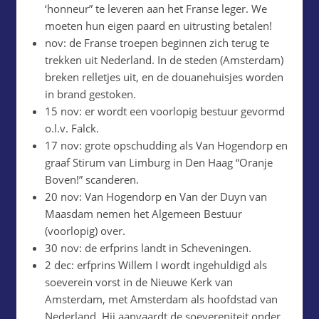
‘honneur” te leveren aan het Franse leger. We
moeten hun eigen paard en uitrusting betalen!
nov: de Franse troepen beginnen zich terug te
trekken uit Nederland. In de steden (Amsterdam)
breken relletjes uit, en de douanehuisjes worden
in brand gestoken.
15 nov: er wordt een voorlopig bestuur gevormd
o.l.v. Falck.
17 nov: grote opschudding als Van Hogendorp en
graaf Stirum van Limburg in Den Haag “Oranje
Boven!” scanderen.
20 nov: Van Hogendorp en Van der Duyn van
Maasdam nemen het Algemeen Bestuur
(voorlopig) over.
30 nov: de erfprins landt in Scheveningen.
2 dec: erfprins Willem I wordt ingehuldigd als
soeverein vorst in de Nieuwe Kerk van
Amsterdam, met Amsterdam als hoofdstad van
Nederland. Hij aanvaardt de soevereniteit onder